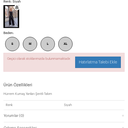
Renk: Siyah
Beden:
S
M
L
XL
Geçici olarak stoklarımızda bulunmamaktadır.
Hatırlatma Talebi Ekle
Ürün Özellikleri
Hürrem Kumaş Yanları Şeritli Takım
Renk
Siyah
Yorumlar
(0)
Ödeme Seçenekleri