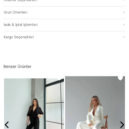
Ürün Önerileri
İade & İptal İşlemleri
Kargo Seçenekleri
Benzer Ürünler
N
1