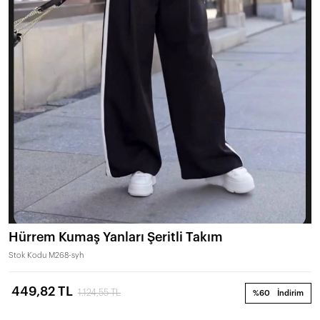
Hürrem Kumaş Yanları Şeritli Takım
Stok Kodu
M268-syh
449,82 TL
1.124,55 TL
%60
İndirim