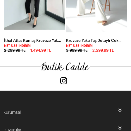
İthal Atlas Kumaş Kruvaze Yaka Tulum Siyah
Kruvaze Yaka Taş Detaylı Ceket Pantalon Premium Takım Beyaz
NET %35 İNDIRIM
NET %35 İNDIRIM
2.299,99 TL
1.494,99 TL
3.999,99 TL
2.599,99 TL
Kurumsal
Duyurular