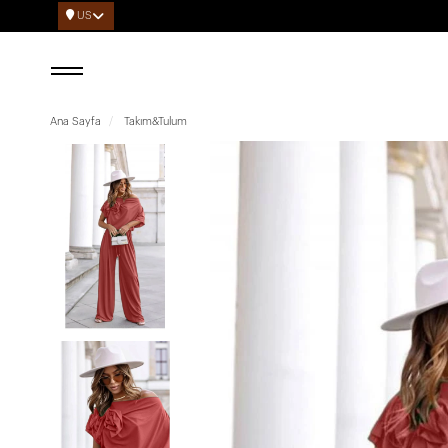
US
Ana Sayfa
Takım&Tulum