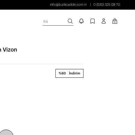
info@butikcadde.com.tr
0 (530) 325 08 70
Ara
0
m Vizon
%60
İndirim