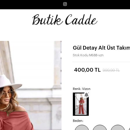
Gül Detay Alt Üst Takı
Stok Kodu
M688-vzn
400,00 TL
999,99 TL
Renk: Vizon
Beden: