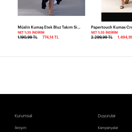
Müslin Kumaş Etek Bluz Takım Siyah
NET %35 İNDIRIM
NET %35 İNDIRIM
1.190,99 TL
774,14 TL
2.299,99 TL
1.494,9
Kurumsal
Duyurular
İletişim
Kampanyalar