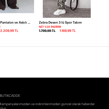
Müslin Kumaş Pantalon ve Askılı Bluz Alt Üst Takım
Zebra Desen 3 lü Spor Takım
M
NET %35 İNDIRIM
2.209,99 TL
1.799,99 TL
1.169,99 TL
BUTİKCADDE
Kampanyalarımızdan ve indirimlerimizden güncel olarak haberdar
olun.