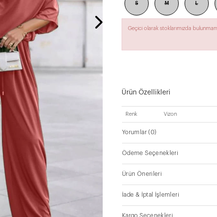
S
M
L
Geçici olarak stoklarımızda bulunmam
Ürün Özellikleri
Renk
Vizon
Yorumlar
(0)
Ödeme Seçenekleri
Ürün Önerileri
İade & İptal İşlemleri
Kargo Seçenekleri