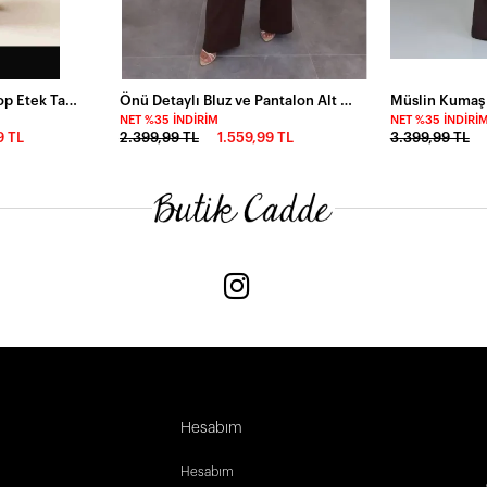
Papertouch Kumas Crop Etek Takım
Önü Detaylı Bluz ve Pantalon Alt Üst Takım Kahve
NET %35 İNDIRIM
NET %35 İNDIRI
9 TL
2.399,99 TL
1.559,99 TL
3.399,99 TL
Hesabım
Hesabım