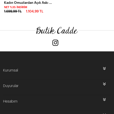
Kadın Omuzlardan Açık Askı Detaylı Desenli Uzun Süprem Elbise
NET %35 İNDIRIM
1.699,99 TL
1.104,99 TL
Kurumsal
Duyurular
Hesabım