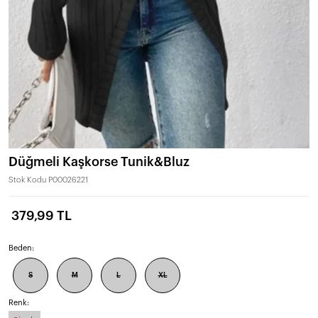
Düğmeli Kaşkorse Tunik&Bluz
Stok Kodu
P00026221
379,99 TL
Beden:
S
M
L
XL
Renk: