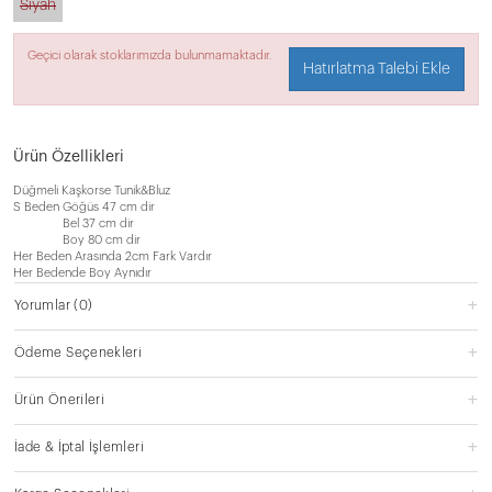
Siyah
Geçici olarak stoklarımızda bulunmamaktadır.
Hatırlatma Talebi Ekle
Ürün Özellikleri
Düğmeli Kaşkorse Tunik&Bluz
S Beden Göğüs 47 cm dir
Bel 37 cm dir
Boy 80 cm dir
Her Beden Arasında 2cm Fark Vardır
Her Bedende Boy Aynıdır
Yorumlar
(0)
Ödeme Seçenekleri
Ürün Önerileri
İade & İptal İşlemleri