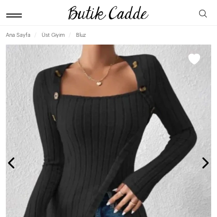
Ana Sayfa
Üst Giyim
Bluz