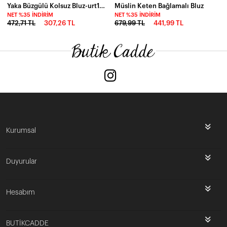
Yaka Büzgülü Kolsuz Bluz-urt1001-byz
Müslin Keten Bağlamalı Bluz
NET %35 İNDIRIM
NET %35 İNDIRIM
472,71 TL
307,26 TL
679,99 TL
441,99 TL
Kurumsal
Duyurular
Hesabım
BUTİKCADDE