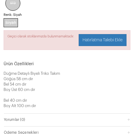
STD
Renk:
Siyah
Siyah
Geçici olarak stoklarımızda bulunmamaktadır.
Hatırlatma Talebi Ekle
Ürün Özellikleri
Düğme Detaylı Biyeli Triko Takım
Göğüs 58 cm dir
Bel 54 cm dir
Boy Üst 60 cm dir
Bel 40 cm dir
Boy Alt 100 cm dir
Yorumlar
(0)
Ödeme Seçenekleri