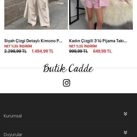
Siyah Çizgi Detaylı Kimono Pantalon Takım
Kadın Çizgili 3’lü Pijama Takımı – Gömlek Büstiyer Şort Takım
NET %35 İNDIRIM
NET %35 İNDIRIM
2.299,99 TL
1.494,99 TL
999,99 TL
649,99 TL
Kurumsal
Duyurular