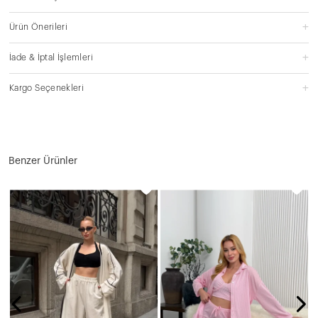
Ürün Önerileri
İade & İptal İşlemleri
Kargo Seçenekleri
Benzer Ürünler
N
1