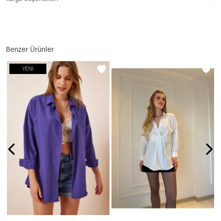
Benzer Ürünler
YENI
N
5