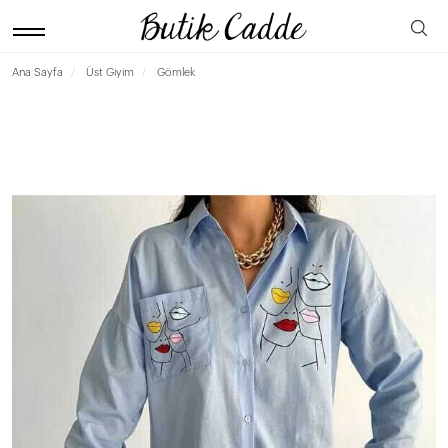
Ana Sayfa
Üst Giyim
Gömlek