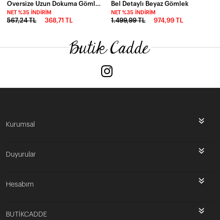
Oversize Uzun Dokuma Gömlek-cln1020-mr
Bel Detaylı Beyaz Gömlek
NET %35 İNDIRIM
NET %35 İNDIRIM
567,24 TL
368,71 TL
1.499,99 TL
974,99 TL
Kurumsal
Duyurular
Hesabım
BUTİKCADDE