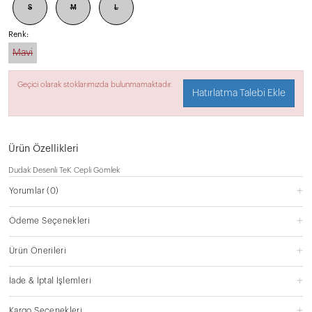
S
M
L
Renk:
Mavi
Geçici olarak stoklarımızda bulunmamaktadır.
Hatırlatma Talebi Ekle
Ürün Özellikleri
Dudak Desenli TeK Cepli Gömlek
Yorumlar
(0)
Ödeme Seçenekleri
Ürün Önerileri
İade & İptal İşlemleri
Kargo Seçenekleri