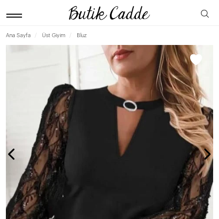
Ana Sayfa
Üst Giyim
Bluz