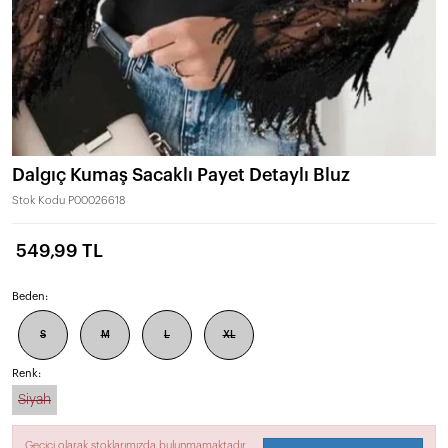
Dalgıç Kumaş Sacaklı Payet Detaylı Bluz
Stok Kodu
P00026618
549,99 TL
Beden:
S
M
L
XL
Renk:
Siyah
Geçici olarak stoklarımızda bulunmamaktadır.