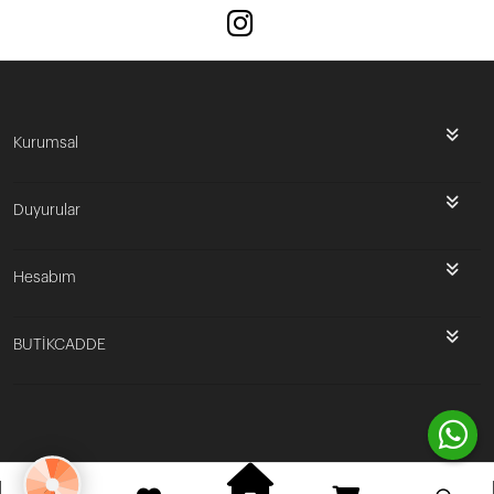
Kurumsal
Duyurular
Hesabım
BUTİKCADDE
Bu site
Vikaon E-Ticaret sistemleri
ile hazırlanmıştır.