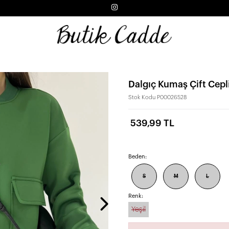
Dalgıç Kumaş Çift Cep
Stok Kodu
P00026528
539,99 TL
Beden:
S
M
L
Renk:
Yeşil