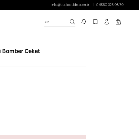
info@butikcadde.com.tr
0 (530) 325 08 70
Ara
0
li Bomber Ceket