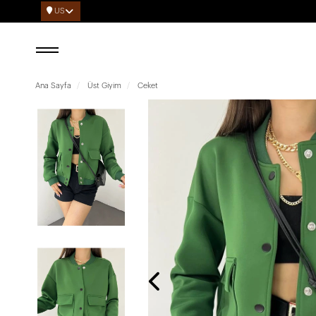
US
Ana Sayfa
Üst Giyim
Ceket