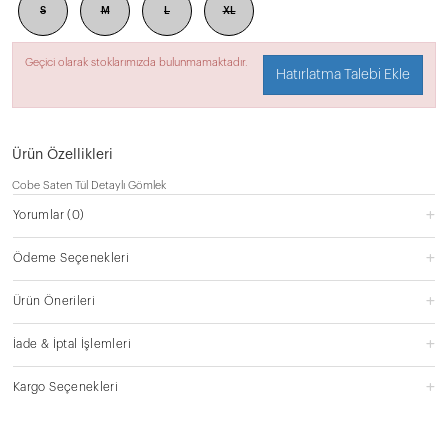
S
M
L
XL
Geçici olarak stoklarımızda bulunmamaktadır.
Hatırlatma Talebi Ekle
Ürün Özellikleri
Cobe Saten Tül Detaylı Gömlek
Yorumlar
(0)
Ödeme Seçenekleri
Ürün Önerileri
İade & İptal İşlemleri
Kargo Seçenekleri