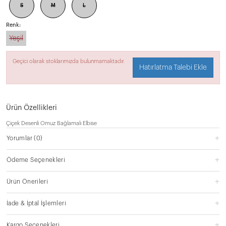
S
M
L
Renk:
Yeşil
Geçici olarak stoklarımızda bulunmamaktadır.
Hatırlatma Talebi Ekle
Ürün Özellikleri
Çiçek Desenli Omuz Bağlamalı Elbise
Yorumlar
(0)
Ödeme Seçenekleri
Ürün Önerileri
İade & İptal İşlemleri
Kargo Seçenekleri