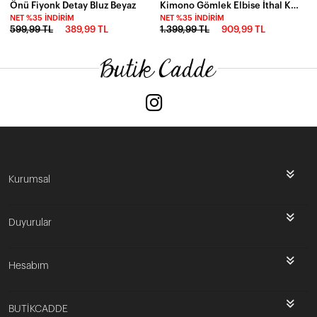
Önü Fiyonk Detay Bluz Beyaz
Kimono Gömlek Elbise İthal Krep Kumas
NET %35 İNDIRIM
NET %35 İNDIRIM
599,99 TL
389,99 TL
1.399,99 TL
909,99 TL
Kurumsal
Duyurular
Hesabım
BUTİKCADDE