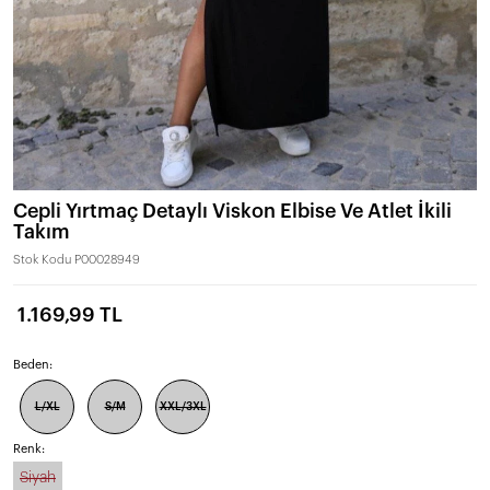
Cepli Yırtmaç Detaylı Viskon Elbise Ve Atlet İkili
Takım
Stok Kodu
P00028949
1.169,99 TL
Beden:
L/XL
S/M
XXL/3XL
Renk:
Siyah