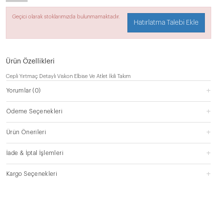
Geçici olarak stoklarımızda bulunmamaktadır.
Hatırlatma Talebi Ekle
Ürün Özellikleri
Cepli Yırtmaç Detaylı Viskon Elbise Ve Atlet İkili Takım
Yorumlar
(0)
Ödeme Seçenekleri
Ürün Önerileri
İade & İptal İşlemleri
Kargo Seçenekleri