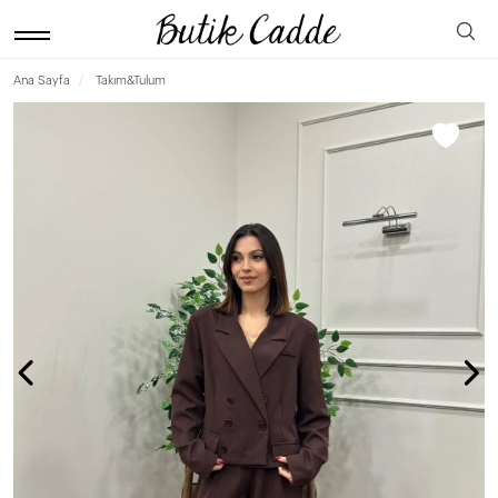
Ana Sayfa
Takım&Tulum