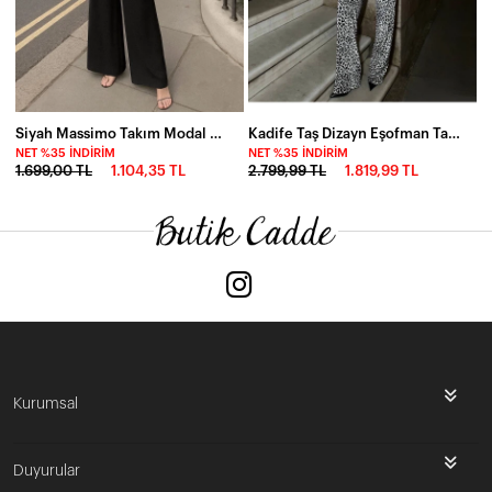
Siyah Massimo Takım Modal Kumaş
Kadife Taş Dizayn Eşofman Takım
NET %35 İNDIRIM
NET %35 İNDIRIM
1.699,00 TL
1.104,35 TL
2.799,99 TL
1.819,99 TL
Kurumsal
Duyurular