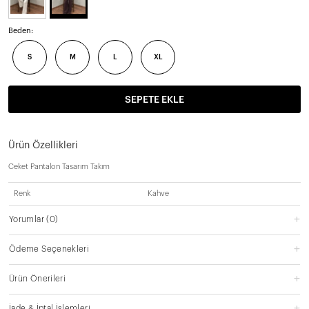
Beden:
S
M
L
XL
SEPETE EKLE
Ürün Özellikleri
Ceket Pantalon Tasarım Takım
Renk
Kahve
Yorumlar
(0)
Ödeme Seçenekleri
Ürün Önerileri
İade & İptal İşlemleri