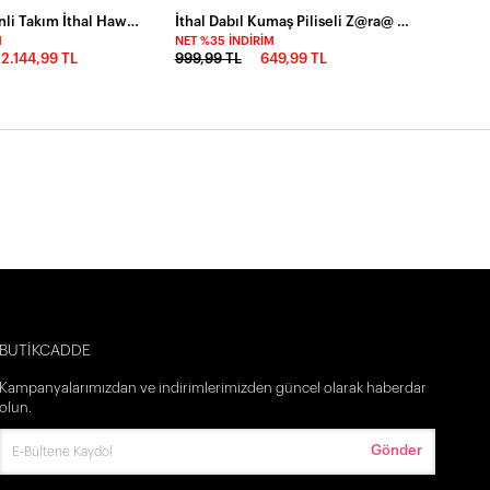
Paradise Desenli Takım İthal Hawai Kumas Limon
İthal Dabıl Kumaş Piliseli Z@ra@ Model Elbise ** İçi şortludur
M
NET %35 İNDIRIM
2.144,99 TL
999,99 TL
649,99 TL
BUTİKCADDE
Kampanyalarımızdan ve indirimlerimizden güncel olarak haberdar
olun.
Gönder