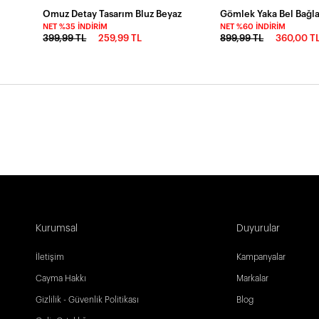
Omuz Detay Tasarım Bluz Beyaz
NET %35 İNDIRIM
NET %60 İNDIRIM
399,99 TL
259,99 TL
899,99 TL
360,00 T
Kurumsal
Duyurular
İletişim
Kampanyalar
Cayma Hakkı
Markalar
Gizlilik - Güvenlik Politikası
Blog