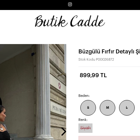
Büzgülü Fırfır Detaylı Ş
Stok Kodu
P00026872
899,99 TL
Beden:
S
M
L
Renk:
Siyah