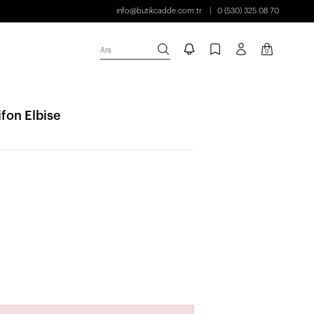
info@butikcadde.com.tr
0 (530) 325 08 70
Ara
0
ifon Elbise