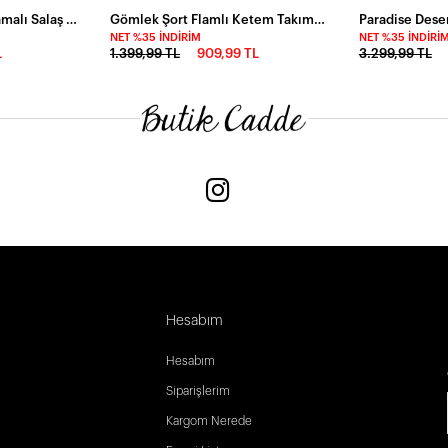
Gömlek Şort Flamlı Ketem Takım Mavi
Gömlek Yaka Bel Bağlamalı Salaş Elbise
NET %35 İNDIRIM
NET %35 İNDIRI
1.399,99 TL
909,99 TL
L
3.299,99 TL
Hesabım
Hesabım
Siparişlerim
Kargom Nerede