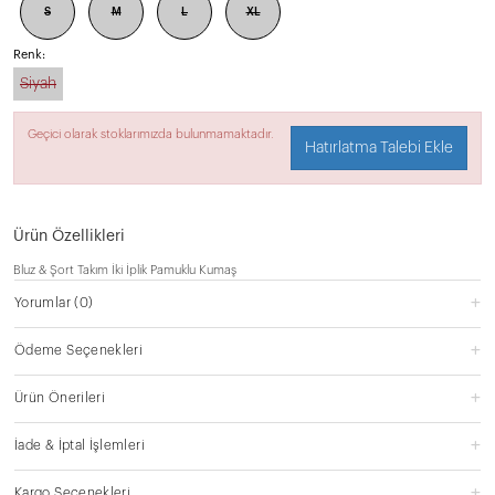
S
M
L
XL
Renk:
Siyah
Geçici olarak stoklarımızda bulunmamaktadır.
Hatırlatma Talebi Ekle
Ürün Özellikleri
Bluz & Şort Takım İki İplik Pamuklu Kumaş
Yorumlar
(0)
Ödeme Seçenekleri
Ürün Önerileri
İade & İptal İşlemleri
Kargo Seçenekleri