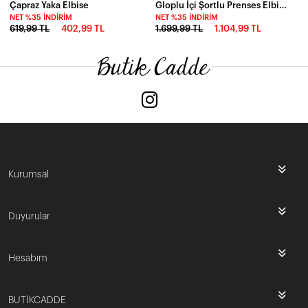
Çapraz Yaka Elbise
Gloplu İçi Şortlu Prenses Elbise Siyah
NET %35 İNDIRIM
NET %35 İNDIRIM
619,99 TL
402,99 TL
1.699,99 TL
1.104,99 TL
Kurumsal
Duyurular
Hesabım
BUTİKCADDE