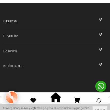
Kurumsal
Duyurular
Hesabım
BUTİKCADDE
Bu site
Vikaon E-Ticaret sistemleri
ile hazırlanmıştır.
ANASAYFA
HESABIM
FAVORILERIM
SEPET
BILDIRIM
Alışveriş deneyiminizi iyileştirmek için yasal düzenlemelere uygun çerezler