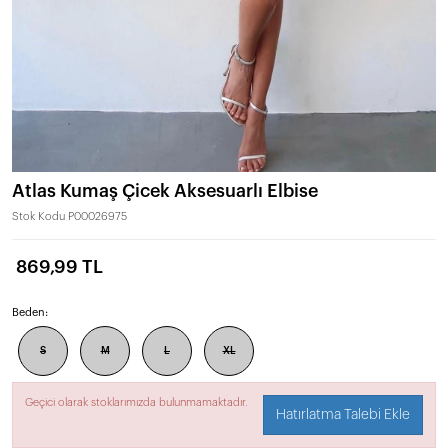
Atlas Kumaş Çicek Aksesuarlı Elbise
Stok Kodu
P00026975
869,99 TL
Beden:
S
M
L
XL
Geçici olarak stoklarımızda bulunmamaktadır.
Hatırlatma Talebi Ekle